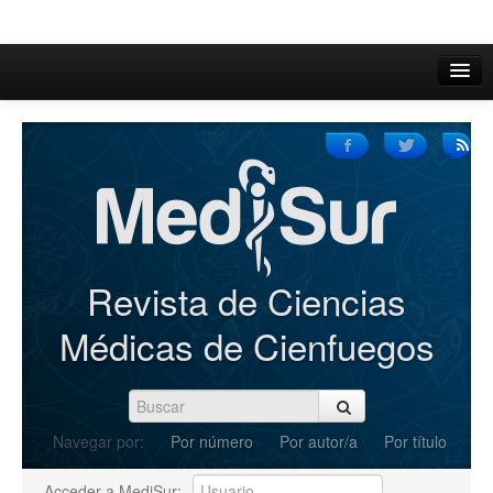
Inicio
Acerca de
Iniciar sesión
Registrarse
Buscar
Revista de Ciencias
Actual
Médicas de Cienfuegos
Archivos
C.Redacción
Navegar por:
Por número
Por autor/a
Por título
Enviar Artículos
Acceder a MediSur: