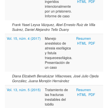
ingeridos
HTML
PDF
intencionalmente
por un prisionero.
Informe de caso
Frank Yasel Leyva Vázquez, Abel Ernesto Ruiz de Villa
Suárez, Daniel Alejandro Tello Duany
Vol. 15, núm. 4 (2017)
Manejo
Resumen
anestésico de
HTML
PDF
atresia esofágica
y fistula
traqueoesofágica.
Presentación de
un caso
Diana Elizabeth Benalcázar Villacreses, José Julio Ojeda
González, Juana Morejón Hernández
Vol. 13, núm. 5 (2015)
Tratamiento de
Resumen
las fracturas
HTML
PDF
inestables del
tobillo