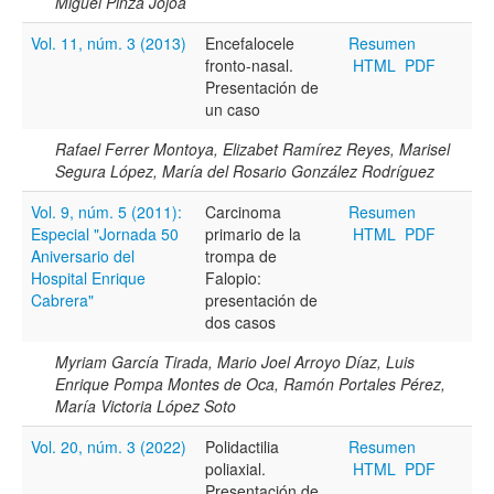
Miguel Pinza Jojoa
Vol. 11, núm. 3 (2013)
Encefalocele
Resumen
fronto-nasal.
HTML
PDF
Hasta
Presentación de
un caso
Rafael Ferrer Montoya, Elizabet Ramírez Reyes, Marisel
Segura López, María del Rosario González Rodríguez
Vol. 9, núm. 5 (2011):
Carcinoma
Resumen
Términos de indexación
Especial "Jornada 50
primario de la
HTML
PDF
Disciplinas
Aniversario del
trompa de
Hospital Enrique
Falopio:
Cabrera"
presentación de
dos casos
Tipo (método/enfoque)
Myriam García Tirada, Mario Joel Arroyo Díaz, Luis
Enrique Pompa Montes de Oca, Ramón Portales Pérez,
María Victoria López Soto
Cobertura
Vol. 20, núm. 3 (2022)
Polidactilia
Resumen
poliaxial.
HTML
PDF
Presentación de