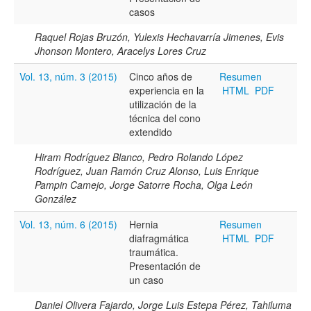
Todos los camps término del índice
casos
Raquel Rojas Bruzón, Yulexis Hechavarría Jimenes, Evis
Jhonson Montero, Aracelys Lores Cruz
Vol. 13, núm. 3 (2015)
Cinco años de
Resumen
experiencia en la
HTML
PDF
utilización de la
técnica del cono
extendido
Hiram Rodríguez Blanco, Pedro Rolando López
Rodríguez, Juan Ramón Cruz Alonso, Luis Enrique
Pampin Camejo, Jorge Satorre Rocha, Olga León
González
Vol. 13, núm. 6 (2015)
Hernia
Resumen
diafragmática
HTML
PDF
traumática.
Presentación de
un caso
Daniel Olivera Fajardo, Jorge Luis Estepa Pérez, Tahiluma