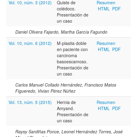
Vol. 10, núm. 3 (2012)
Quiste de
Resumen
colédoco.
HTML
PDF
Título
Presentación de
un caso
Daniel Olivera Fajardo, Martha García Fagundo
Resumen
Vol. 10, núm. 6 (2012)
M-plastia doble
Resumen
en paciente con
HTML
PDF
carcinoma
Texto completo
basoescamoso.
Presentación de
un caso
Archivo(s) adicional(es)
Carlos Manuel Collado Hernández, Francisco Matos
Figueredo, Vivian Pérez Núñez
Vol. 13, núm. 5 (2015)
Hernia de
Resumen
Fecha
Amyand.
HTML
PDF
Presentación de
De
un caso
Raysy Sardiñas Ponce, Leonel Hernández Torres, José