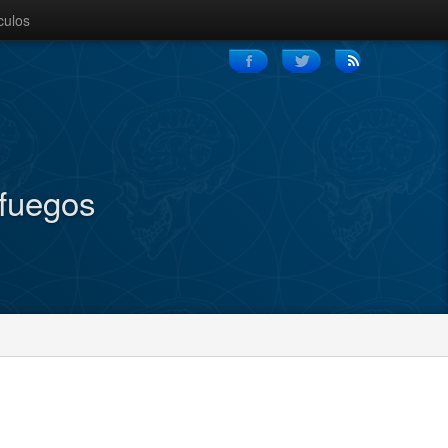
culos
nfuegos