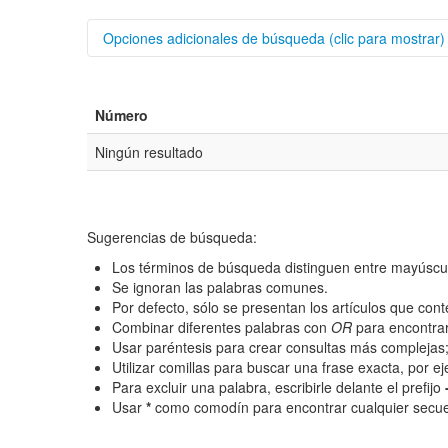
Opciones adicionales de búsqueda (clic para mostrar)
Buscar categorías
Número
Autores/as
Ningún resultado
Título
Resumen
Sugerencias de búsqueda:
Los términos de búsqueda distinguen entre mayúscu
Texto completo
Se ignoran las palabras comunes.
Por defecto, sólo se presentan los artículos que co
Archivo(s) adicional(es)
Combinar diferentes palabras con
OR
para encontrar
Usar paréntesis para crear consultas más complejas
Fecha
Utilizar comillas para buscar una frase exacta, por e
Para excluir una palabra, escribirle delante el prefijo
De
Usar
*
como comodín para encontrar cualquier secue