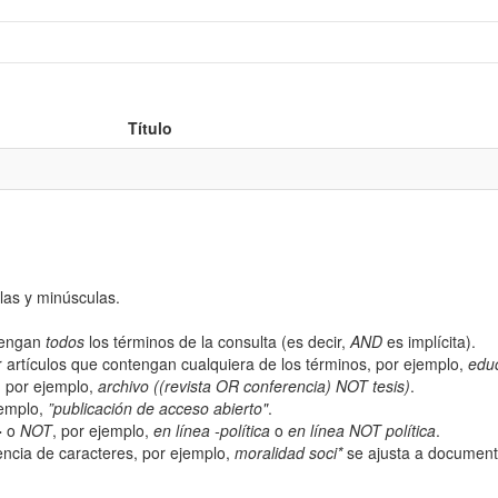
Título
las y minúsculas.
ntengan
todos
los términos de la consulta (es decir,
AND
es implícita).
 artículos que contengan cualquiera de los términos, por ejemplo,
edu
; por ejemplo,
archivo ((revista OR conferencia) NOT tesis)
.
jemplo,
”publicación de acceso abierto"
.
-
o
NOT
, por ejemplo,
en línea -política
o
en línea NOT política
.
ncia de caracteres, por ejemplo,
moralidad soci*
se ajusta a documento