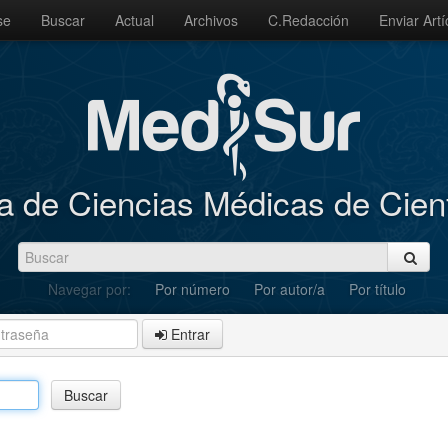
se
Buscar
Actual
Archivos
C.Redacción
Enviar Artí
a de Ciencias Médicas de Cie
Navegar por:
Por número
Por autor/a
Por título
Entrar