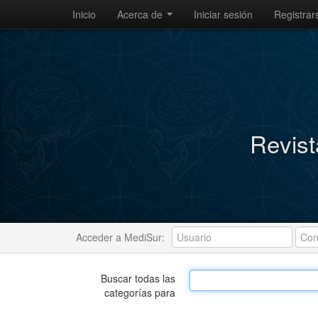
Inicio
Acerca de
Iniciar sesión
Registrar
Revist
Acceder a MediSur:
Buscar todas las
categorías para