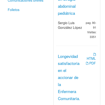
Comunicaciones breves
abdominal
Folletos
pediátrica
Sergio Luis
pag. 90-
González López
91
Visitas:
3351
Longevidad
HTML
satisfactoria
PDF
en el
accionar de
la
Enfermera
Comunitaria.