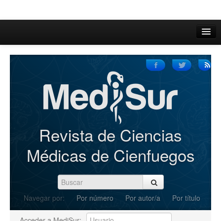
Inicio
Acerca de
Iniciar sesión
Registrarse
Buscar
Revista de Ciencias
Actual
Médicas de Cienfuegos
Archivos
C.Redacción
Navegar por:
Por número
Por autor/a
Por título
Enviar Artículos
Acceder a MediSur: