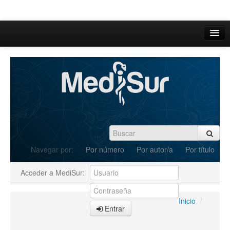
Inicio
Acerca de
Iniciar sesión
Registrarse
Buscar
Navegar por:
Por número
Por autor/a
Por título
Actual
Acceder a MediSur:
Archivos
C.Redacción
Inicio
/
Entrar
Enviar Artículos