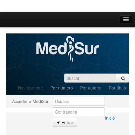
Inicio
Acerca de
Iniciar sesión
Registrarse
Buscar
Navegar por:
Por número
Por autor/a
Por título
Actual
Acceder a MediSur:
Archivos
C.Redacción
Inicio
/
Entrar
Enviar Artículos