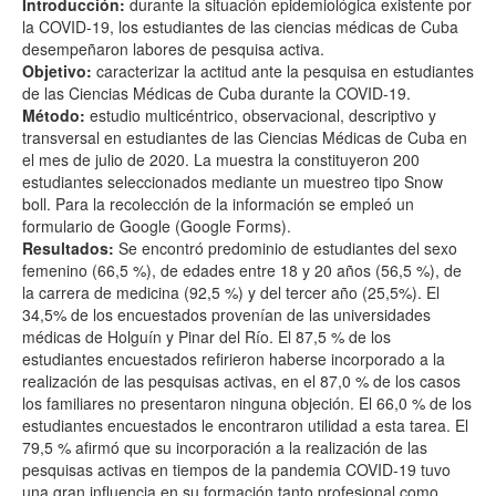
Introducción:
durante la situación epidemiológica existente por
la COVID-19, los estudiantes de las ciencias médicas de Cuba
desempeñaron labores de pesquisa activa.
Objetivo:
caracterizar la actitud ante la pesquisa en estudiantes
de las Ciencias Médicas de Cuba durante la COVID-19.
Método:
estudio multicéntrico, observacional, descriptivo y
transversal en estudiantes de las Ciencias Médicas de Cuba en
el mes de julio de 2020. La muestra la constituyeron 200
estudiantes seleccionados mediante un muestreo tipo Snow
boll. Para la recolección de la información se empleó un
formulario de Google (Google Forms).
Resultados:
Se encontró predominio de estudiantes del sexo
femenino (66,5 %), de edades entre 18 y 20 años (56,5 %), de
la carrera de medicina (92,5 %) y del tercer año (25,5%). El
34,5% de los encuestados provenían de las universidades
médicas de Holguín y Pinar del Río. El 87,5 % de los
estudiantes encuestados refirieron haberse incorporado a la
realización de las pesquisas activas, en el 87,0 % de los casos
los familiares no presentaron ninguna objeción. El 66,0 % de los
estudiantes encuestados le encontraron utilidad a esta tarea. El
79,5 % afirmó que su incorporación a la realización de las
pesquisas activas en tiempos de la pandemia COVID-19 tuvo
una gran influencia en su formación tanto profesional como