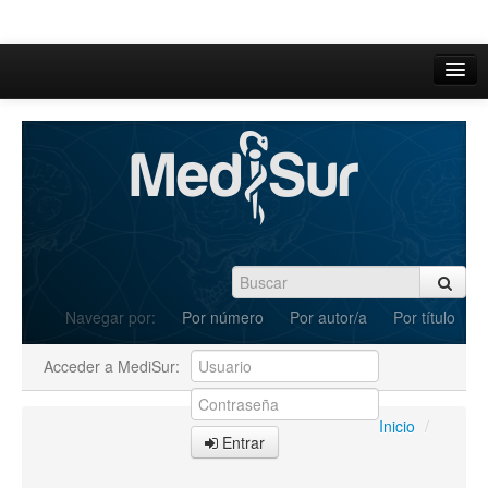
Inicio
Acerca de
Iniciar sesión
Registrarse
Buscar
Navegar por:
Por número
Por autor/a
Por título
Actual
Acceder a MediSur:
Archivos
C.Redacción
Inicio
/
Entrar
Enviar Artículos