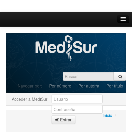
Inicio
Acerca de
Iniciar sesión
Registrarse
Buscar
Navegar por:
Por número
Por autor/a
Por título
Actual
Acceder a MediSur:
Archivos
C.Redacción
Inicio
/
Entrar
Enviar Artículos