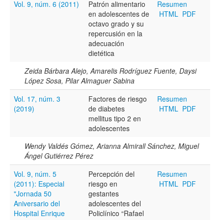
Vol. 9, núm. 6 (2011)
Patrón alimentario
Resumen
en adolescentes de
HTML
PDF
Título
octavo grado y su
repercusión en la
adecuación
dietética
Resumen
Zeida Bárbara Alejo, Amarelis Rodríguez Fuente, Daysi
López Sosa, Pilar Almaguer Sabina
Texto completo
Vol. 17, núm. 3
Factores de riesgo
Resumen
(2019)
de diabetes
HTML
PDF
mellitus tipo 2 en
adolescentes
Archivo(s) adicional(es)
Wendy Valdés Gómez, Arianna Almirall Sánchez, Miguel
Ángel Gutiérrez Pérez
Fecha
Vol. 9, núm. 5
Percepción del
Resumen
(2011): Especial
riesgo en
HTML
PDF
De
"Jornada 50
gestantes
Aniversario del
adolescentes del
Hospital Enrique
Policlínico “Rafael