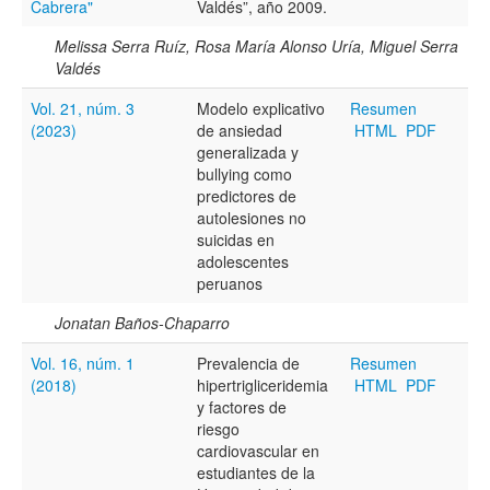
Cabrera"
Valdés”, año 2009.
Melissa Serra Ruíz, Rosa María Alonso Uría, Miguel Serra
Valdés
Hasta
Vol. 21, núm. 3
Modelo explicativo
Resumen
(2023)
de ansiedad
HTML
PDF
generalizada y
bullying como
predictores de
Términos de indexación
autolesiones no
suicidas en
Disciplinas
adolescentes
peruanos
Jonatan Baños-Chaparro
Tipo (método/enfoque)
Vol. 16, núm. 1
Prevalencia de
Resumen
(2018)
hipertrigliceridemia
HTML
PDF
y factores de
Cobertura
riesgo
cardiovascular en
estudiantes de la