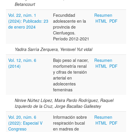
Betancourt
Vol. 22, núm. 1
Fecundidad
Resumen
(2024): Publicado: 23
adolescente en la
HTML
PDF
de enero 2024
provincia de
Cienfuegos.
Período 2012-2021
Yadira Sarrìa Zerquera, Yenisvel Yut vidal
Vol. 12, núm. 6
Bajo peso al nacer,
Resumen
(2014)
morfometría renal
HTML
PDF
y cifras de tensión
arterial en
adolecentes
femeninas
Ninive Núñez López, Maira Pardo Rodríguez, Raquel
Izquierdo de la Cruz, Jorge Bacallao Gallestey
Vol. 20, núm. 6
Información sobre
Resumen
(2022): Especial V
respiración bucal
HTML
PDF
Congreso
en madres de