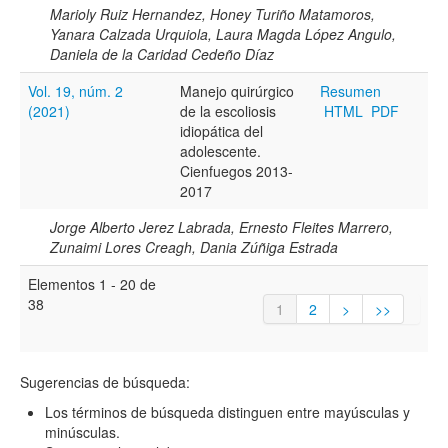
Marioly Ruiz Hernandez, Honey Turiño Matamoros,
Yanara Calzada Urquiola, Laura Magda López Angulo,
Daniela de la Caridad Cedeño Díaz
Vol. 19, núm. 2
Manejo quirúrgico
Resumen
(2021)
de la escoliosis
HTML
PDF
idiopática del
adolescente.
Cienfuegos 2013-
2017
Jorge Alberto Jerez Labrada, Ernesto Fleites Marrero,
Zunaimi Lores Creagh, Dania Zúñiga Estrada
Elementos 1 - 20 de
38
1
2
>
>>
Sugerencias de búsqueda:
Los términos de búsqueda distinguen entre mayúsculas y
minúsculas.