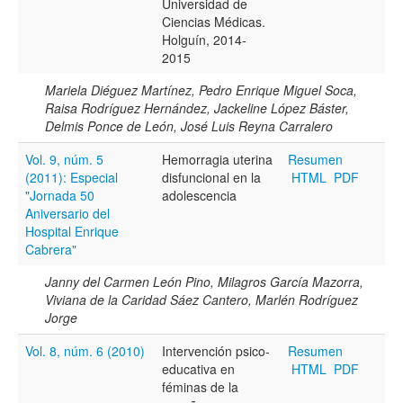
Universidad de
Todos los camps término del índice
Ciencias Médicas.
Holguín, 2014-
2015
Mariela Diéguez Martínez, Pedro Enrique Miguel Soca,
Raisa Rodríguez Hernández, Jackeline López Báster,
Delmis Ponce de León, José Luis Reyna Carralero
Vol. 9, núm. 5
Hemorragia uterina
Resumen
(2011): Especial
disfuncional en la
HTML
PDF
"Jornada 50
adolescencia
Aniversario del
Hospital Enrique
Cabrera"
Janny del Carmen León Pino, Milagros García Mazorra,
Viviana de la Caridad Sáez Cantero, Marlén Rodríguez
Jorge
Vol. 8, núm. 6 (2010)
Intervención psico-
Resumen
educativa en
HTML
PDF
féminas de la