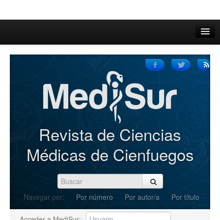
Inicio
Acerca de
Iniciar sesión
Registrarse
Buscar
Revista de Ciencias
Actual
Médicas de Cienfuegos
Archivos
C.Redacción
Navegar por:
Por número
Por autor/a
Por título
Enviar Artículos
Acceder a MediSur: