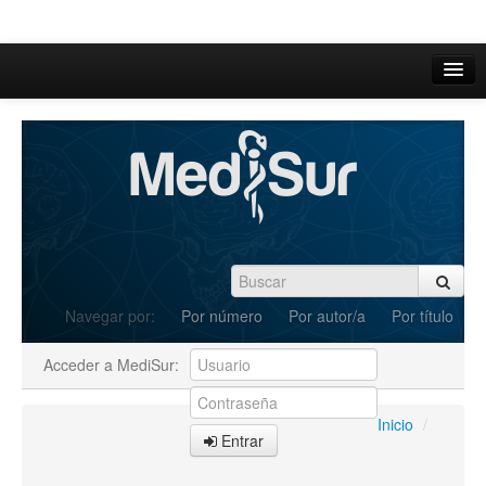
Inicio
Acerca de
Iniciar sesión
Registrarse
Buscar
Navegar por:
Por número
Por autor/a
Por título
Actual
Acceder a MediSur:
Archivos
C.Redacción
Inicio
/
Entrar
Enviar Artículos