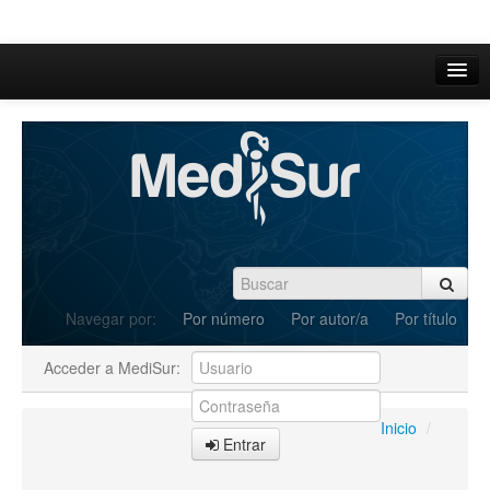
Inicio
Acerca de
Iniciar sesión
Registrarse
Buscar
Navegar por:
Por número
Por autor/a
Por título
Actual
Acceder a MediSur:
Archivos
C.Redacción
Inicio
/
Entrar
Enviar Artículos