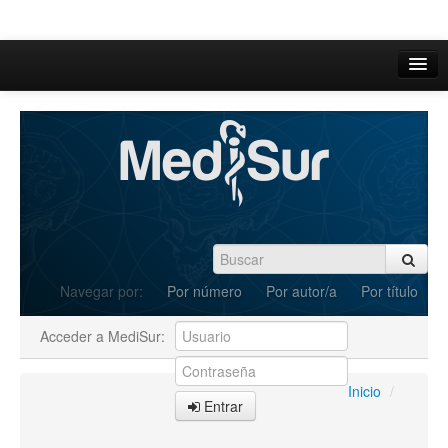
Inicio
Acerca de
Iniciar sesión
Registrarse
Buscar
Navegar por:
Por número
Por autor/a
Por título
Actual
Acceder a MediSur:
Archivos
C.Redacción
Inicio
/
Entrar
Enviar Artículos