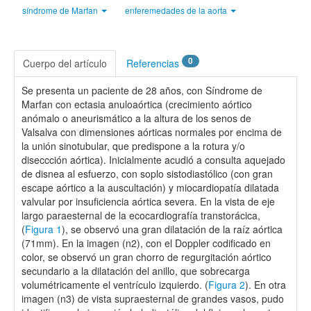
síndrome de Marfan
enferemedades de la aorta
0
Cuerpo del artículo
Referencias
Se presenta un paciente de 28 años, con Síndrome de
Marfan con ectasia anuloaórtica (crecimiento aórtico
anómalo o aneurismático a la altura de los senos de
Valsalva con dimensiones aórticas normales por encima de
la unión sinotubular, que predispone a la rotura y/o
diseccción aórtica). Inicialmente acudió a consulta aquejado
de disnea al esfuerzo, con soplo sistodiastólico (con gran
escape aórtico a la auscultación) y miocardiopatía dilatada
valvular por insuficiencia aórtica severa. En la vista de eje
largo paraesternal de la ecocardiografía transtorácica,
(
Figura 1
), se observó una gran dilatación de la raíz aórtica
(71mm). En la imagen (n2), con el Doppler codificado en
color, se observó un gran chorro de regurgitación aórtico
secundario a la dilatación del anillo, que sobrecarga
volumétricamente el ventrículo izquierdo. (
Figura 2
). En otra
imagen (n3) de vista supraesternal de grandes vasos, pudo