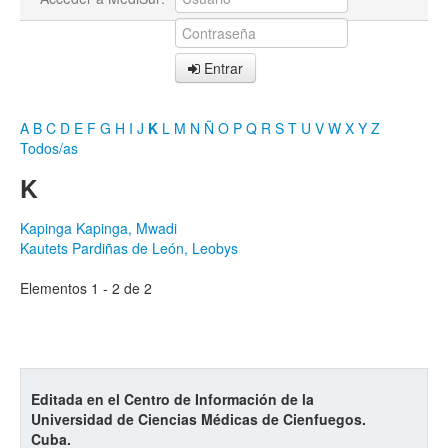
Entrar
A
B
C
D
E
F
G
H
I
J
K
L
M
N
Ñ
O
P
Q
R
S
T
U
V
W
X
Y
Z
Todos/as
K
Kapinga Kapinga, Mwadi
Kautets Pardiñas de León, Leobys
Elementos 1 - 2 de 2
Editada en el Centro de Información de la
Universidad de Ciencias Médicas de Cienfuegos.
Cuba.