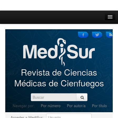
Inicio
Acerca de
Iniciar sesión
Registrarse
Buscar
Revista de Ciencias
Actual
Médicas de Cienfuegos
Archivos
C.Redacción
Navegar por:
Por número
Por autor/a
Por título
Enviar Artículos
Acceder a MediSur: