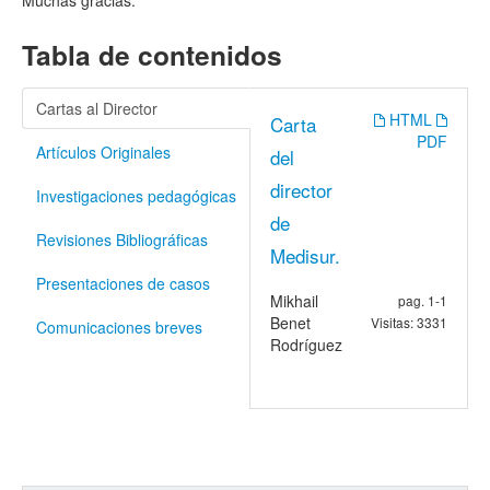
Muchas gracias.
Tabla de contenidos
Cartas al Director
HTML
Carta
PDF
Artículos Originales
del
director
Investigaciones pedagógicas
de
Revisiones Bibliográficas
Medisur.
Presentaciones de casos
Mikhail
pag. 1-1
Benet
Visitas: 3331
Comunicaciones breves
Rodríguez