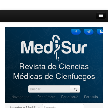
Inicio
Acerca de
Iniciar sesión
Registrarse
Buscar
Revista de Ciencias
Actual
Médicas de Cienfuegos
Archivos
C.Redacción
Navegar por:
Por número
Por autor/a
Por título
Enviar Artículos
Acceder a MediSur: