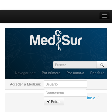
Inicio
Acerca de
Iniciar sesión
Registrarse
Buscar
Navegar por:
Por número
Por autor/a
Por título
Actual
Acceder a MediSur:
Archivos
C.Redacción
Inicio
/
Entrar
Enviar Artículos