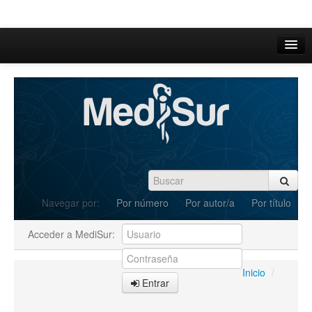
Inicio
Acerca de
Iniciar sesión
Registrarse
Buscar
Navegar por:
Por número
Por autor/a
Por título
Actual
Acceder a MediSur:
Archivos
C.Redacción
Inicio
/
Entrar
Enviar Artículos