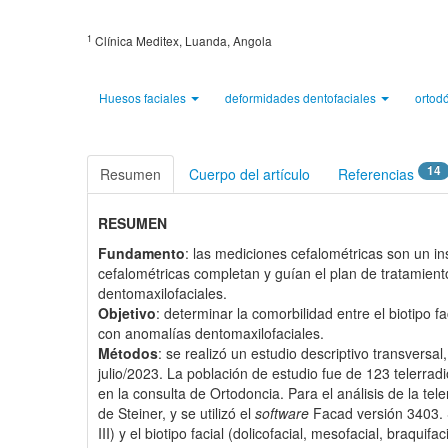
1
Clínica Meditex, Luanda, Angola
Huesos faciales
deformidades dentofaciales
ortod
14
Resumen
Cuerpo del artículo
Referencias
RESUMEN
Fundamento
: las mediciones cefalométricas son un in
cefalométricas completan y guían el plan de tratamient
dentomaxilofaciales.
Objetivo
: determinar la comorbilidad entre el biotipo 
con anomalías dentomaxilofaciales.
Métodos
: se realizó un estudio descriptivo transversa
julio/2023. La población de estudio fue de 123 telerrad
en la consulta de Ortodoncia. Para el análisis de la tel
de Steiner, y se utilizó el
software
Facad versión 3403. S
III) y el biotipo facial (dolicofacial, mesofacial, braquifaci