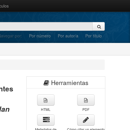
culos
avegar por:
Por número
Por autor/a
Por título
Herramientas
ntes
lan
HTML
PDF
Metadatos de
Cómo citar un elemento