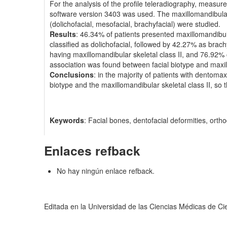
For the analysis of the profile teleradiography, meas
software version 3403 was used. The maxillomandibular ske
(dolichofacial, mesofacial, brachyfacial) were studied.
Results
: 46.34% of patients presented maxillomandibul
classified as dolichofacial, followed by 42.27% as brach
having maxillomandibular skeletal class II, and 76.92% of
association was found between facial biotype and maxill
Conclusions
: in the majority of patients with dentoma
biotype and the maxillomandibular skeletal class II, so t
Keywords
: Facial bones, dentofacial deformities, orth
Enlaces refback
No hay ningún enlace refback.
Editada en la Universidad de las Ciencias Médicas de C