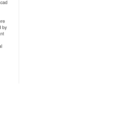
acad
ere
d by
ant
al