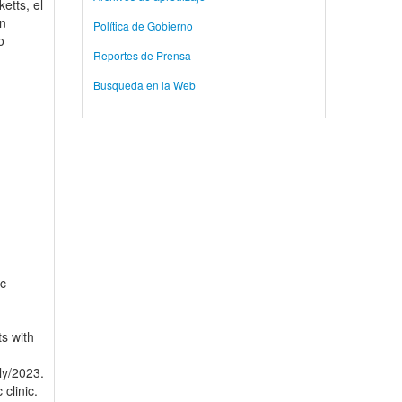
etts, el
on
Política de Gobierno
o
Reportes de Prensa
Busqueda en la Web
ic
ts with
ly/2023.
clinic.