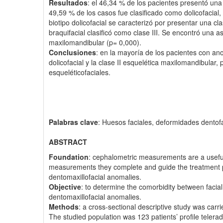
Resultados
: el 46,34 % de los pacientes presentó una
49,59 % de los casos fue clasificado como dolicofacial
biotipo dolicofacial se caracterizó por presentar una cl
braquifacial clasificó como clase III. Se encontró una aso
maxilomandibular (p= 0,000).
Conclusiones
: en la mayoría de los pacientes con ano
dolicofacial y la clase II esquelética maxilomandibular,
esqueléticofaciales.
Palabras clave
: Huesos faciales, deformidades dentofa
ABSTRACT
Foundation
: cephalometric measurements are a useful 
measurements they complete and guide the treatment pl
dentomaxillofacial anomalies.
Objective
: to determine the comorbidity between facial
dentomaxillofacial anomalies.
Methods
: a cross-sectional descriptive study was carr
The studied population was 123 patients’ profile telerad