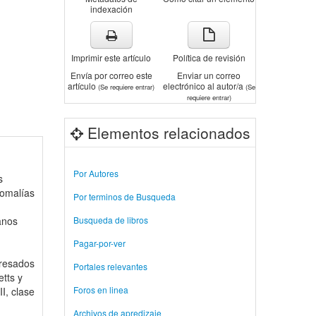
indexación
Imprimir este artículo
Política de revisión
Envía por correo este
Enviar un correo
artículo
electrónico al autor/a
(Se requiere entrar)
(Se
requiere entrar)
Elementos relacionados
Por Autores
s
nomalías
Por terminos de Busqueda
lanos
Busqueda de libros
Pagar-por-ver
gresados
Portales relevantes
etts y
Foros en linea
I, clase
Archivos de apredizaje