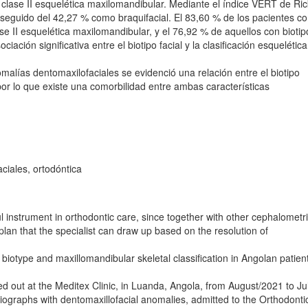
 clase II esquelética maxilomandibular. Mediante el índice VERT de Rick
, seguido del 42,27 % como braquifacial. El 83,60 % de los pacientes c
ase II esquelética maxilomandibular, y el 76,92 % de aquellos con biotip
ciación significativa entre el biotipo facial y la clasificación esquelética
malías dentomaxilofaciales se evidenció una relación entre el biotipo
 por lo que existe una comorbilidad entre ambas características
ciales, ortodóntica
instrument in orthodontic care, since together with other cephalometr
an that the specialist can draw up based on the resolution of
 biotype and maxillomandibular skeletal classification in Angolan patien
ied out at the Meditex Clinic, in Luanda, Angola, from August/2021 to Ju
iographs with dentomaxillofacial anomalies, admitted to the Orthodontic 