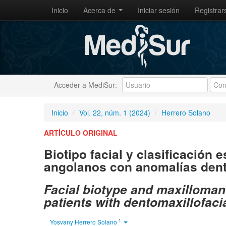
Inicio
Acerca de
Iniciar sesión
Registrar
Acceder a MediSur:
Inicio
/
Vol. 22, núm. 1 (2024)
/
Herrero Solano
ARTÍCULO ORIGINAL
Biotipo facial y clasificación
angolanos con anomalías dent
Facial biotype and maxillomand
patients with dentomaxillofaci
1
Yosvany Herrero Solano