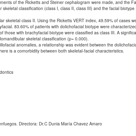
urements of the Ricketts and Steiner cephalogram were made, and the F
letal classification (class I, class II, class III) and the facial biotype
ar skeletal class II. Using the Ricketts VERT index, 49.59% of cases w
yfacial. 83.60% of patients with dolichofacial biotype were characterize
 those with brachyfacial biotype were classified as class III. A signific
omandibular skeletal classification (p= 0.000).
xillofacial anomalies, a relationship was evident between the dolichofaci
here is a comorbidity between both skeletal-facial characteristics.
odontics
ienfuegos. Directora: Dr.C Dunia María Chavez Amaro