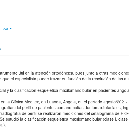
óntica
strumento útil en la atención ortodóncica, pues junto a otras medicione
o que el especialista puede trazar en función de la resolución de las a
facial y la clasificación esquelética maxilomandibular en pacientes ango
l, en la Clínica Meditex, en Luanda, Angola, en el período agosto/2021-
iografías del perfil de pacientes con anomalías dentomaxilofaciales, in
erradiografía de perfil se realizaron mediciones del cefalograma de Rick
e estudió la clasificación esquelética maxilomandibular (clase I, clase I
al).