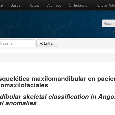
se
Buscar
Actual
Archivos
C.Redacción
Enviar Artí
N
Entrar
 esquelética maxilomandibular en pacie
omaxilofaciales
ibular skeletal classification in Ango
al anomalies