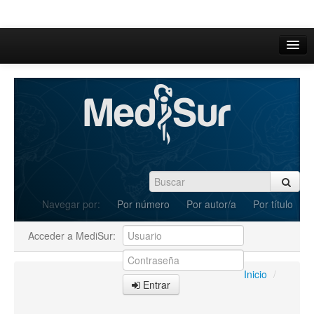
Inicio
Acerca de
Iniciar sesión
Registrarse
Buscar
Navegar por:
Por número
Por autor/a
Por título
Actual
Acceder a MediSur:
Archivos
C.Redacción
Inicio
/
Entrar
Enviar Artículos