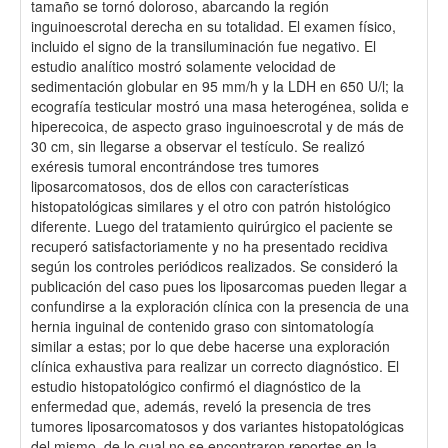
tamaño se tornó doloroso, abarcando la región
inguinoescrotal derecha en su totalidad. El examen físico,
incluido el signo de la transiluminación fue negativo. El
estudio analítico mostró solamente velocidad de
sedimentación globular en 95 mm/h y la LDH en 650 U/l; la
ecografía testicular mostró una masa heterogénea, solida e
hiperecoica, de aspecto graso inguinoescrotal y de más de
30 cm, sin llegarse a observar el testículo. Se realizó
exéresis tumoral encontrándose tres tumores
liposarcomatosos, dos de ellos con características
histopatológicas similares y el otro con patrón histológico
diferente. Luego del tratamiento quirúrgico el paciente se
recuperó satisfactoriamente y no ha presentado recidiva
según los controles periódicos realizados. Se consideró la
publicación del caso pues los liposarcomas pueden llegar a
confundirse a la exploración clínica con la presencia de una
hernia inguinal de contenido graso con sintomatología
similar a estas; por lo que debe hacerse una exploración
clínica exhaustiva para realizar un correcto diagnóstico. El
estudio histopatológico confirmó el diagnóstico de la
enfermedad que, además, reveló la presencia de tres
tumores liposarcomatosos y dos variantes histopatológicas
del mismo, de lo cual no se encontraron reportes en la