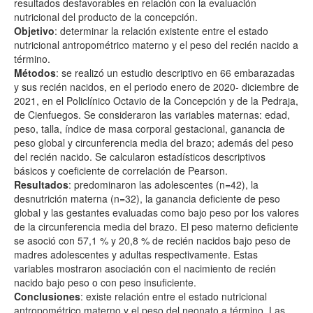
resultados desfavorables en relación con la evaluación
nutricional del producto de la concepción.
Objetivo
: determinar la relación existente entre el estado
nutricional antropométrico materno y el peso del recién nacido a
término.
Métodos
: se realizó un estudio descriptivo en 66 embarazadas
y sus recién nacidos, en el periodo enero de 2020- diciembre de
2021, en el Policlínico Octavio de la Concepción y de la Pedraja,
de Cienfuegos. Se consideraron las variables maternas: edad,
peso, talla, índice de masa corporal gestacional, ganancia de
peso global y circunferencia media del brazo; además del peso
del recién nacido. Se calcularon estadísticos descriptivos
básicos y coeficiente de correlación de Pearson.
Resultados
: predominaron las adolescentes (n=42), la
desnutrición materna (n=32), la ganancia deficiente de peso
global y las gestantes evaluadas como bajo peso por los valores
de la circunferencia media del brazo. El peso materno deficiente
se asoció con 57,1 % y 20,8 % de recién nacidos bajo peso de
madres adolescentes y adultas respectivamente. Estas
variables mostraron asociación con el nacimiento de recién
nacido bajo peso o con peso insuficiente.
Conclusiones
: existe relación entre el estado nutricional
antropométrico materno y el peso del neonato a término. Las