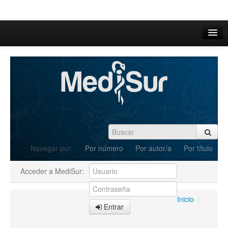
Inicio
Acerca de
Iniciar sesión
Registrarse
Buscar
Navegar por:
Por número
Por autor/a
Por título
Actual
Acceder a MediSur:
Archivos
C.Redacción
Inicio
/
Entrar
Enviar Artículos