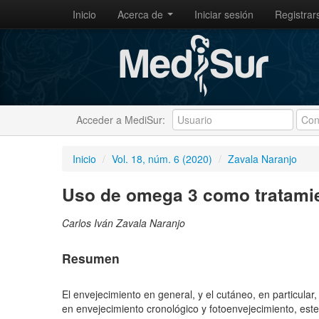
Inicio
Acerca de
Iniciar sesión
Registrar
Acceder a MediSur:
Inicio
/
Vol. 18, núm. 6 (2020)
/
Zavala Naranjo
Uso de omega 3 como tratamie
Carlos Iván Zavala Naranjo
Resumen
El envejecimiento en general, y el cutáneo, en particular
en envejecimiento cronológico y fotoenvejecimiento, este 