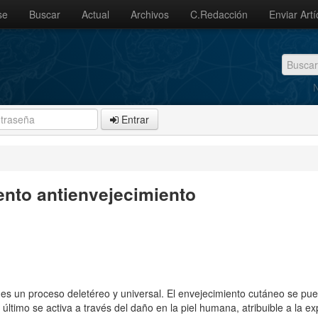
se
Buscar
Actual
Archivos
C.Redacción
Enviar Artí
N
Entrar
nto antienvejecimiento
, es un proceso deletéreo y universal. El envejecimiento cutáneo se pue
último se activa a través del daño en la piel humana, atribuible a la ex