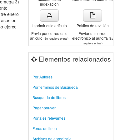
 (omega 3)
indexación
ento
ntre enero
grasos en
Imprimir este artículo
Política de revisión
so ejerce
Envía por correo este
Enviar un correo
artículo
electrónico al autor/a
(Se requiere entrar)
(Se
requiere entrar)
Elementos relacionados
Por Autores
Por terminos de Busqueda
Busqueda de libros
Pagar-por-ver
Portales relevantes
Foros en linea
Archivos de apredizaje