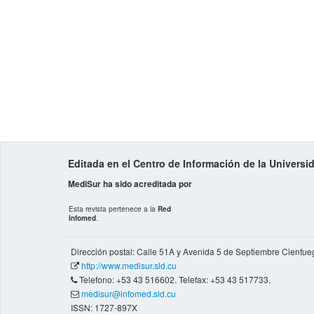
Editada en el Centro de Información de la Univers
MediSur ha sido acreditada por
Esta revista pertenece a la
Red
Infomed
.
Dirección postal: Calle 51A y Avenida 5 de Septiembre Cienfue
http://www.medisur.sld.cu
Telefono: +53 43 516602. Telefax: +53 43 517733.
medisur@infomed.sld.cu
ISSN: 1727-897X