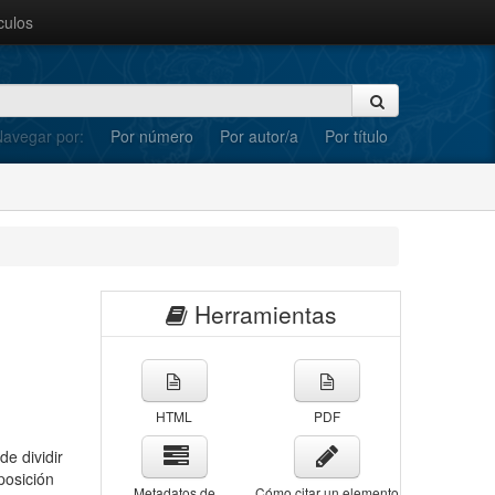
culos
avegar por:
Por número
Por autor/a
Por título
Herramientas
HTML
PDF
de dividir
posición
Metadatos de
Cómo citar un elemento