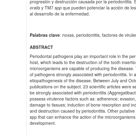
progresión y destrucción causada por la periodontitis.
oralis
y TM7
spp
que pueden potenciar la acción de los 
al desarrollo de la enfermedad.
Palabras clave
: noxas, periodontitis, factores de virul
ABSTRACT
Periodontal pathogens play an important role in the per
host, which leads to the destruction of the tooth inser
microorganisms are capable of producing the disease. Th
of pathogens strongly associated with periodontitis. In 
etiopathogenesis of the disease. Between July and Octo
publications on the subject. 23 scientific articles were
be strongly associated with periodontitis (Aggregatiba
possess virulence factors such as: adherence; evasion,
damage to tissues; induction of bone resorption and ind
and destruction caused by periodontitis. Other putative
spp that can enhance the action of the microorganisms 
development.