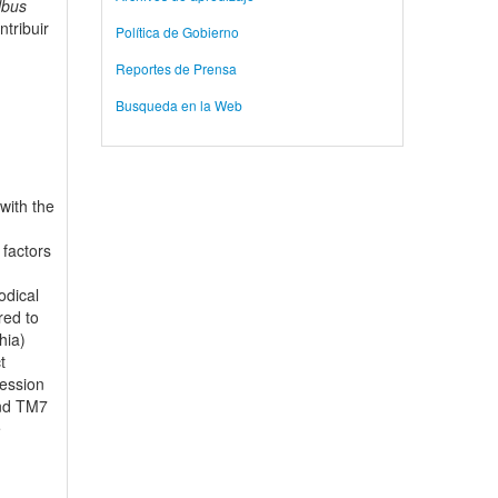
lbus
tribuir
Política de Gobierno
Reportes de Prensa
Busqueda en la Web
with the
 factors
odical
red to
hia)
t
ression
and TM7
e