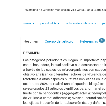
1
Universidad de Ciencias Médicas de Villa Clara, Santa Clara, C
noxas
periodontitis
factores de virulencia
pa
0
Resumen
Cuerpo del artículo
Referencias
RESUMEN
Los patógenos periodontales juegan un importante papel 
con el hospedero, la cual conlleva a la destrucción de 
a través de los cuales los microorganismos son capaces
objetivo analizar los diferentes factores de virulencia 
referencia a otras especies putativas implicadas en la
octubre de 2024 se realizó una búsqueda bibliográfica 
seleccionados 23 artículos científicos para formar el c
fuerte con la periodontitis (
Aggregatibacter actinomycet
de virulencia como: adherencia; evasión, neutralizaci
los tejidos; inducción de la reabsorción ósea y daño tis