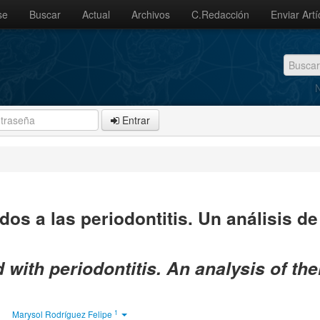
se
Buscar
Actual
Archivos
C.Redacción
Enviar Artí
N
Entrar
s a las periodontitis. Un análisis de
with periodontitis. An analysis of the
1
Marysol Rodríguez Felipe