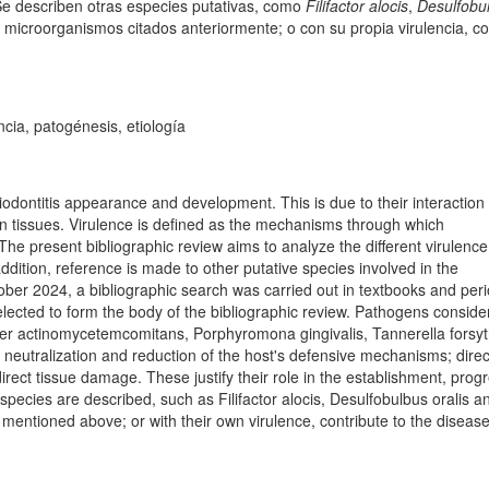
 Se describen otras especies putativas, como
Filifactor alocis
,
Desulfobu
microorganismos citados anteriormente; o con su propia virulencia, con
encia, patogénesis, etiología
iodontitis appearance and development. This is due to their interaction 
tion tissues. Virulence is defined as the mechanisms through which
e present bibliographic review aims to analyze the different virulence
addition, reference is made to other putative species involved in the
ber 2024, a bibliographic search was carried out in textbooks and peri
 selected to form the body of the bibliographic review. Pathogens conside
cter actinomycetemcomitans, Porphyromona gingivalis, Tannerella forsyt
 neutralization and reduction of the host's defensive mechanisms; direc
irect tissue damage. These justify their role in the establishment, prog
 species are described, such as Filifactor alocis, Desulfobulbus oralis 
mentioned above; or with their own virulence, contribute to the diseas