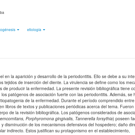
uba
togénesis
etiología
en la aparición y desarrollo de la periodontitis. Ello se debe a su int
los tejidos de inserción del diente. La virulencia se define como los me
 de producir la enfermedad. La presente revisión bibliográfica tiene 
de los patógenos de asociación fuerte con las periodontitis. Además, se
 etiopatogenia de la enfermedad. Durante el período comprendido entre 
en libros de textos y publicaciones periódicas acerca del tema. Fueron
uerpo de la revisión bibliográfica. Los patógenos considerados de asoci
emcomitans, Porphyromona gingivalis, Tannerella forsythia
) poseen fa
ón y disminución de los mecanismos defensivos del hospedero; daño dir
ular indirecto. Estos justifican su protagonismo en el establecimiento,