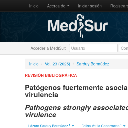
Inicio
Acerca de
Iniciar sesión
Registrar
Acceder a MediSur:
Inicio
/
Vol. 23 (2025)
/
Sarduy Bermúdez
REVISIÓN BIBLIOGRÁFICA
Patógenos fuertemente asociado
virulencia
Pathogens strongly associated 
virulence
1
1
Lázaro Sarduy Bermúdez
Felisa Veitia Cabarrocas