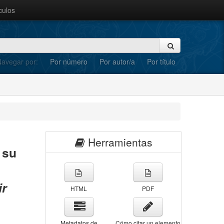
culos
avegar por:
Por número
Por autor/a
Por título
Herramientas
 su
ir
HTML
PDF
Metadatos de
Cómo citar un elemento