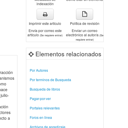
indexación
Imprimir este artículo
Política de revisión
Envía por correo este
Enviar un correo
artículo
electrónico al autor/a
(Se requiere entrar)
(Se
requiere entrar)
Elementos relacionados
Por Autores
eracción
canismos
Por terminos de Busqueda
como
 hace
Busqueda de libros
julio-
Pagar-por-ver
ación
Portales relevantes
ctores
Foros en linea
ecto a
Archivos de apredizaje