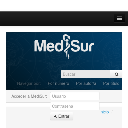
Inicio
Acerca de
Iniciar sesión
Registrarse
Buscar
Navegar por:
Por número
Por autor/a
Por título
Actual
Acceder a MediSur:
Archivos
C.Redacción
Inicio
/
Entrar
Enviar Artículos