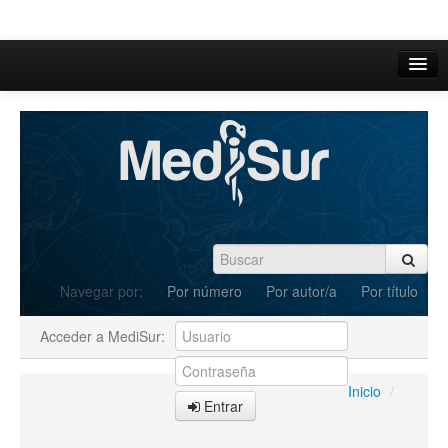
Inicio
Acerca de
Iniciar sesión
Registrarse
Buscar
Navegar por:
Por número
Por autor/a
Por título
Actual
Acceder a MediSur:
Archivos
C.Redacción
Inicio
/
Entrar
Enviar Artículos