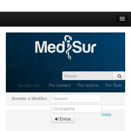
Inicio
Acerca de
Iniciar sesión
Registrarse
Buscar
Navegar por:
Por número
Por autor/a
Por título
Actual
Acceder a MediSur:
Archivos
C.Redacción
Inicio
/
Entrar
Enviar Artículos