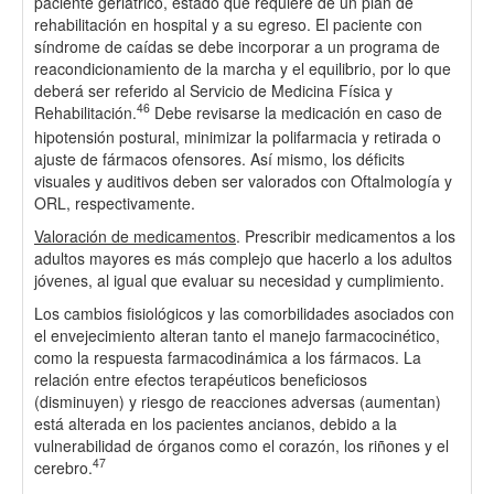
paciente geriátrico, estado que requiere de un plan de
rehabilitación en hospital y a su egreso. El paciente con
síndrome de caídas se debe incorporar a un programa de
reacondicionamiento de la marcha y el equilibrio, por lo que
deberá ser referido al Servicio de Medicina Física y
46
Rehabilitación.
Debe revisarse la medicación en caso de
hipotensión postural, minimizar la polifarmacia y retirada o
ajuste de fármacos ofensores. Así mismo, los déficits
visuales y auditivos deben ser valorados con Oftalmología y
ORL, respectivamente.
Valoración de medicamentos
. Prescribir medicamentos a los
adultos mayores es más complejo que hacerlo a los adultos
jóvenes, al igual que evaluar su necesidad y cumplimiento.
Los cambios fisiológicos y las comorbilidades asociados con
el envejecimiento alteran tanto el manejo farmacocinético,
como la respuesta farmacodinámica a los fármacos. La
relación entre efectos terapéuticos beneficiosos
(disminuyen) y riesgo de reacciones adversas (aumentan)
está alterada en los pacientes ancianos, debido a la
vulnerabilidad de órganos como el corazón, los riñones y el
47
cerebro.