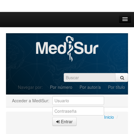
Inicio
Acerca de
Iniciar sesión
Registrarse
Buscar
Navegar por:
Por número
Por autor/a
Por título
Actual
Acceder a MediSur:
Archivos
C.Redacción
Inicio
/
Entrar
Enviar Artículos