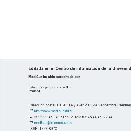
Editada en el Centro de Información de la Univers
MediSur ha sido acreditada por
Esta revista pertenece a la
Red
Infomed
.
Dirección postal: Calle 51A y Avenida 5 de Septiembre Cienfue
http://www.medisur.sld.cu
Telefono: +53 43 516602. Telefax: +53 43 517733.
medisur@infomed.sld.cu
ISSN: 1727-897X