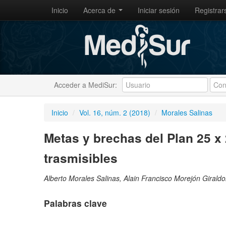
Inicio
Acerca de
Iniciar sesión
Registrar
Acceder a MediSur:
Inicio
/
Vol. 16, núm. 2 (2018)
/
Morales Salinas
Metas y brechas del Plan 25 x
trasmisibles
Alberto Morales Salinas, Alain Francisco Morejón Girald
Palabras clave