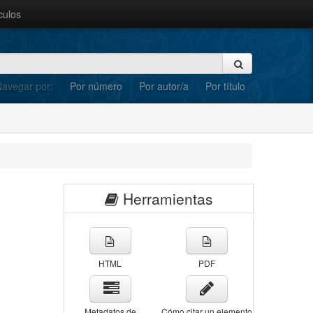
culos
avegar por:
Por número
Por autor/a
Por título
Herramientas
HTML
PDF
Metadatos de
Cómo citar un elemento