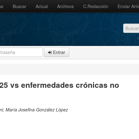
se
Buscar
Actual
Archivos
C.Redacción
Enviar Artí
N
Entrar
 25 vs enfermedades crónicas no
oni, María Josefina González López