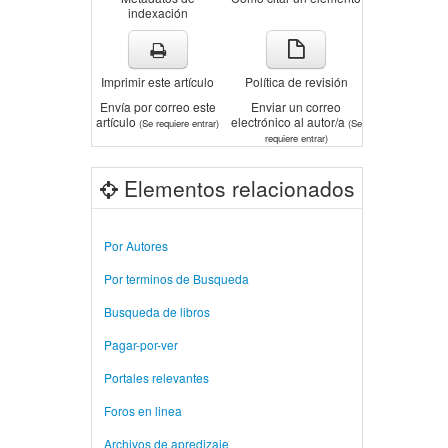
indexación
Imprimir este artículo
Política de revisión
Envía por correo este
Enviar un correo
artículo
electrónico al autor/a
(Se requiere entrar)
(Se
requiere entrar)
Elementos relacionados
Por Autores
Por terminos de Busqueda
Busqueda de libros
Pagar-por-ver
Portales relevantes
Foros en linea
Archivos de apredizaje