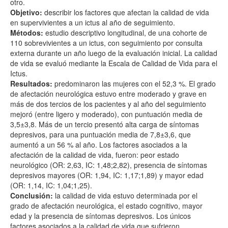
otro.
Objetivo:
describir los factores que afectan la calidad de vida
en supervivientes a un ictus al año de seguimiento.
Métodos:
estudio descriptivo longitudinal, de una cohorte de
110 sobrevivientes a un ictus, con seguimiento por consulta
externa durante un año luego de la evaluación inicial. La calidad
de vida se evaluó mediante la Escala de Calidad de Vida para el
Ictus.
Resultados:
predominaron las mujeres con el 52,3 %. El grado
de afectación neurológica estuvo entre moderado y grave en
más de dos tercios de los pacientes y al año del seguimiento
mejoró (entre ligero y moderado), con puntuación media de
3,5±3,8. Más de un tercio presentó alta carga de síntomas
depresivos, para una puntuación media de 7,8±3,6, que
aumentó a un 56 % al año. Los factores asociados a la
afectación de la calidad de vida, fueron: peor estado
neurológico (OR: 2,63, IC: 1,48;2,82), presencia de síntomas
depresivos mayores (OR: 1,94, IC: 1,17;1,89) y mayor edad
(OR: 1,14, IC: 1,04;1,25).
Conclusión:
la calidad de vida estuvo determinada por el
grado de afectación neurológica, el estado cognitivo, mayor
edad y la presencia de síntomas depresivos. Los únicos
factores asociados a la calidad de vida que sufrieron