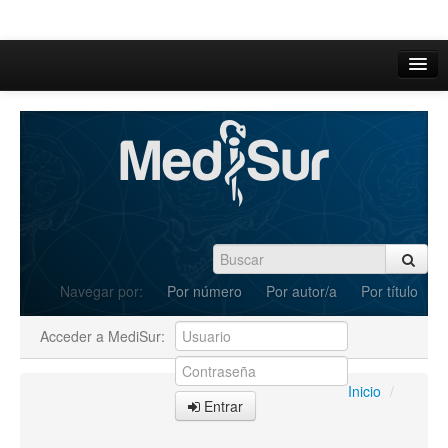
Inicio
Acerca de
Iniciar sesión
Registrarse
Buscar
Navegar por:
Por número
Por autor/a
Por título
Actual
Acceder a MediSur:
Archivos
C.Redacción
Inicio
/
Entrar
Enviar Artículos