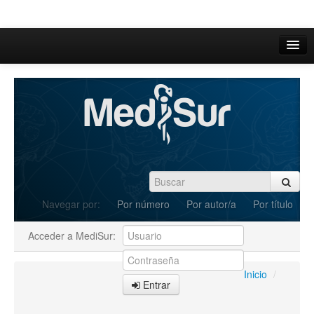
Inicio
Acerca de
Iniciar sesión
Registrarse
Buscar
Navegar por:
Por número
Por autor/a
Por título
Actual
Acceder a MediSur:
Archivos
C.Redacción
Inicio
/
Entrar
Enviar Artículos