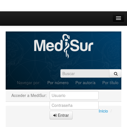
Inicio
Acerca de
Iniciar sesión
Registrarse
Buscar
Navegar por:
Por número
Por autor/a
Por título
Actual
Acceder a MediSur:
Archivos
C.Redacción
Inicio
/
Entrar
Enviar Artículos