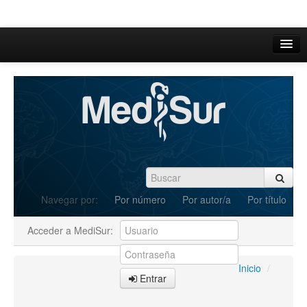
Inicio
Acerca de
Iniciar sesión
Registrarse
Buscar
Navegar por:
Por número
Por autor/a
Por título
Actual
Acceder a MediSur:
Archivos
C.Redacción
Inicio
/
Entrar
Enviar Artículos