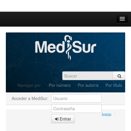
Inicio
Acerca de
Iniciar sesión
Registrarse
Buscar
Navegar por:
Por número
Por autor/a
Por título
Actual
Acceder a MediSur:
Archivos
C.Redacción
Inicio
/
Entrar
Enviar Artículos