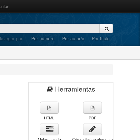
culos
avegar por:
Por número
Por autor/a
Por título
a
Herramientas
HTML
PDF
Metadatos de
Cómo citar un elemento