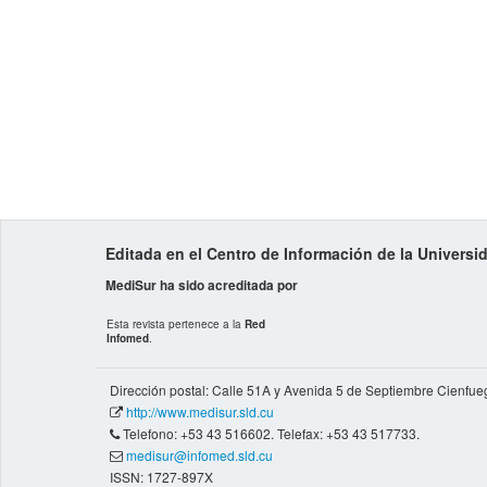
Editada en el Centro de Información de la Univers
MediSur ha sido acreditada por
Esta revista pertenece a la
Red
Infomed
.
Dirección postal: Calle 51A y Avenida 5 de Septiembre Cienfue
http://www.medisur.sld.cu
Telefono: +53 43 516602. Telefax: +53 43 517733.
medisur@infomed.sld.cu
ISSN: 1727-897X