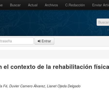
se
Buscar
Actual
Archivos
C.Redacción
Enviar Artí
N
Entrar
 el contexto de la rehabilitación físic
 la Fé, Duvier Camero Álvarez, Lianet Ojeda Delgado