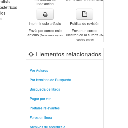
álisis
indexación
bstétricos
los
a
Imprimir este artículo
Política de revisión
s
Envía por correo este
Enviar un correo
artículo
electrónico al autor/a
(Se requiere entrar)
(Se
requiere entrar)
Elementos relacionados
Por Autores
Por terminos de Busqueda
Busqueda de libros
Pagar-por-ver
Portales relevantes
Foros en linea
Archivos de apredizaje