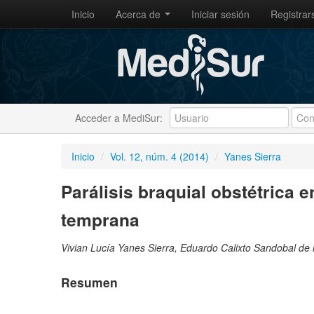
Inicio
Acerca de
Iniciar sesión
Registrar
Acceder a MediSur:
Inicio
/
Vol. 12, núm. 4 (2014)
/
Yanes Sierra
Parálisis braquial obstétrica en
temprana
Vivian Lucía Yanes Sierra, Eduardo Calixto Sandobal de
Resumen