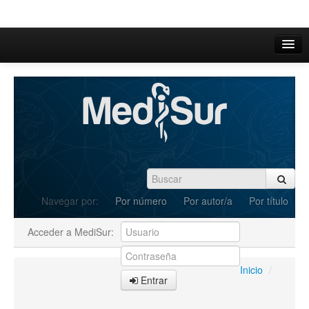
Inicio
Acerca de
Iniciar sesión
Registrarse
Buscar
Navegar por:
Por número
Por autor/a
Por título
Actual
Acceder a MediSur:
Archivos
C.Redacción
Inicio
/
Entrar
Enviar Artículos