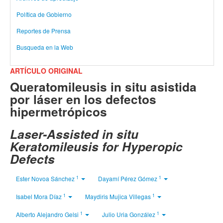
Política de Gobierno
Reportes de Prensa
Busqueda en la Web
ARTÍCULO ORIGINAL
Queratomileusis in situ asistida
por láser en los defectos
hipermetrópicos
Laser-Assisted in situ
Keratomileusis for Hyperopic
Defects
1
1
Ester Novoa Sánchez
Dayamí Pérez Gómez
1
1
Isabel Mora Díaz
Maydiris Mujica Villegas
1
1
Alberto Alejandro Gelsi
Julio Uria González