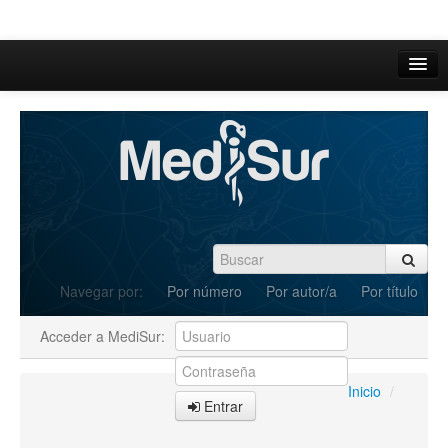
Inicio
Acerca de
Iniciar sesión
Registrarse
Buscar
Navegar por:
Por número
Por autor/a
Por título
Actual
Acceder a MediSur:
Archivos
C.Redacción
Inicio
/
Entrar
Enviar Artículos