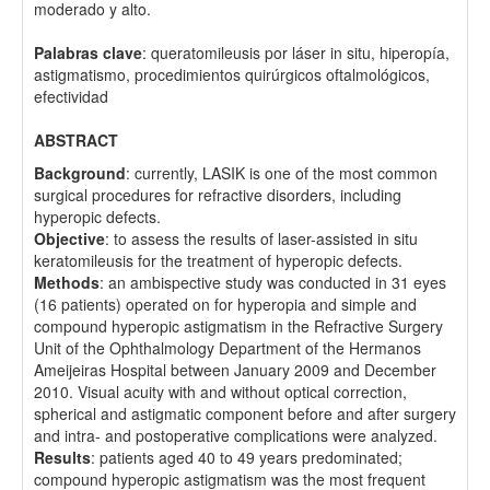
moderado y alto.
Palabras clave
: queratomileusis por láser in situ, hiperopía,
astigmatismo, procedimientos quirúrgicos oftalmológicos,
efectividad
ABSTRACT
Background
: currently, LASIK is one of the most common
surgical procedures for refractive disorders, including
hyperopic defects.
Objective
: to assess the results of laser-assisted in situ
keratomileusis for the treatment of hyperopic defects.
Methods
: an ambispective study was conducted in 31 eyes
(16 patients) operated on for hyperopia and simple and
compound hyperopic astigmatism in the Refractive Surgery
Unit of the Ophthalmology Department of the Hermanos
Ameijeiras Hospital between January 2009 and December
2010. Visual acuity with and without optical correction,
spherical and astigmatic component before and after surgery
and intra- and postoperative complications were analyzed.
Results
: patients aged 40 to 49 years predominated;
compound hyperopic astigmatism was the most frequent