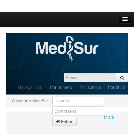
Inicio
Acerca de
Iniciar sesión
Registrarse
Buscar
Navegar por:
Por número
Por autor/a
Por título
Actual
Acceder a MediSur:
Archivos
C.Redacción
Inicio
/
Entrar
Enviar Artículos