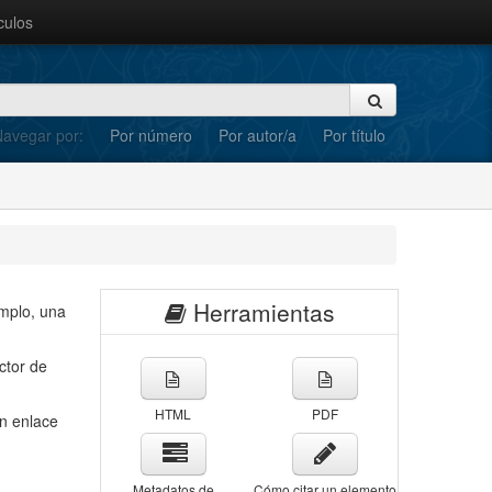
culos
avegar por:
Por número
Por autor/a
Por título
Herramientas
emplo, una
ctor de
HTML
PDF
un enlace
Metadatos de
Cómo citar un elemento