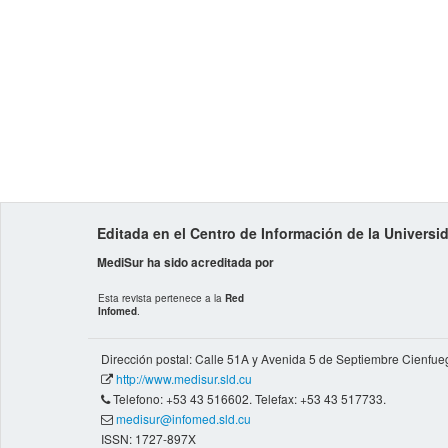
Editada en el Centro de Información de la Univers
MediSur ha sido acreditada por
Esta revista pertenece a la
Red
Infomed
.
Dirección postal: Calle 51A y Avenida 5 de Septiembre Cienfue
http://www.medisur.sld.cu
Telefono: +53 43 516602. Telefax: +53 43 517733.
medisur@infomed.sld.cu
ISSN: 1727-897X