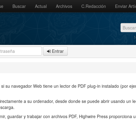
se
Buscar
Actual
Archivos
C.Redacción
Enviar Artí
N
Entrar
si su navegador Web tiene un lector de PDF plug-in instalado (por ej
directamente a su ordenador, desde donde se puede abrir usando un le
escarga.
ir, guardar y trabajar con archivos PDF, Highwire Press proporciona 