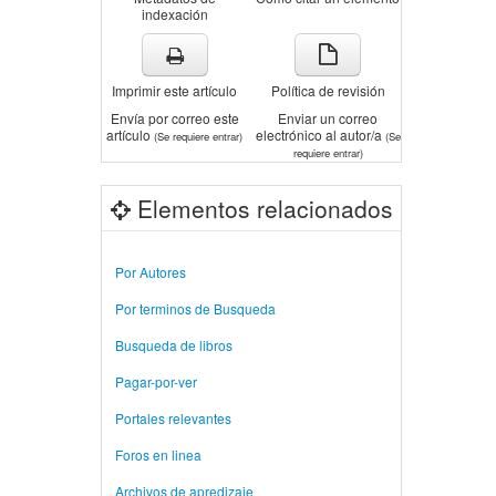
indexación
Imprimir este artículo
Política de revisión
Envía por correo este
Enviar un correo
artículo
electrónico al autor/a
(Se requiere entrar)
(Se
requiere entrar)
Elementos relacionados
Por Autores
Por terminos de Busqueda
Busqueda de libros
Pagar-por-ver
Portales relevantes
Foros en linea
Archivos de apredizaje