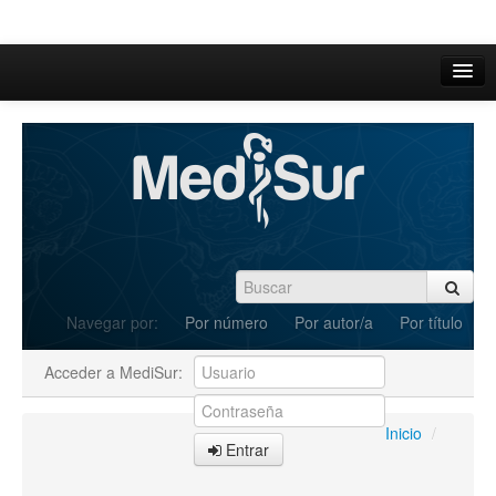
Inicio
Acerca de
Iniciar sesión
Registrarse
Buscar
Navegar por:
Por número
Por autor/a
Por título
Actual
Acceder a MediSur:
Archivos
C.Redacción
Inicio
/
Entrar
Enviar Artículos