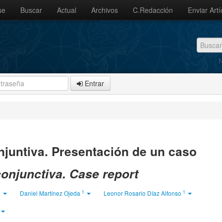
se
Buscar
Actual
Archivos
C.Redacción
Enviar Artí
N
Entrar
juntiva. Presentación de un caso
onjunctiva. Case report
1
1
1
Daniel Martínez Ojeda
Leonor Rosario Díaz Alfonso