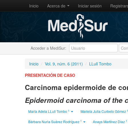
Inicio
Acerca de
Iniciar sesión
Registrar
Acceder a MediSur:
Inicio
/
Vol. 9, núm. 6 (2011)
/
LLull Tombo
PRESENTACIÓN DE CASO
Carcinoma epidermoide de con
Epidermoid carcinoma of the c
1
María Adela LLull Tombo
Mariela Julia Curbelo Gómez
1
1
Bárbara Nuria Suárez Rodríguez
Anays Martínez Díaz