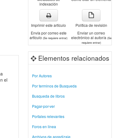
indexación
Imprimir este artículo
Política de revisión
Envía por correo este
Enviar un correo
artículo
electrónico al autor/a
(Se requiere entrar)
(Se
requiere entrar)
Elementos relacionados
ca
Por Autores
n el
Por terminos de Busqueda
Busqueda de libros
Pagar-por-ver
Portales relevantes
Foros en linea
Archivos de apredizaje