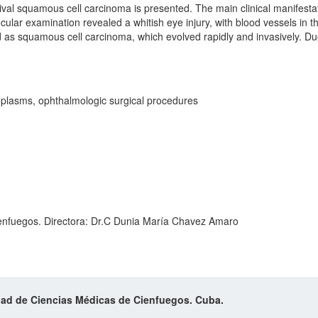
ival squamous cell carcinoma is presented. The main clinical manifesta
ular examination revealed a whitish eye injury, with blood vessels in t
d as squamous cell carcinoma, which evolved rapidly and invasively. Du
oplasms, ophthalmologic surgical procedures
ienfuegos. Directora: Dr.C Dunia María Chavez Amaro
idad de Ciencias Médicas de Cienfuegos. Cuba.