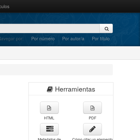
culos
avegar por:
Por número
Por autor/a
Por título
Herramientas
HTML
PDF
Metadatos de
Cómo citar un elemento