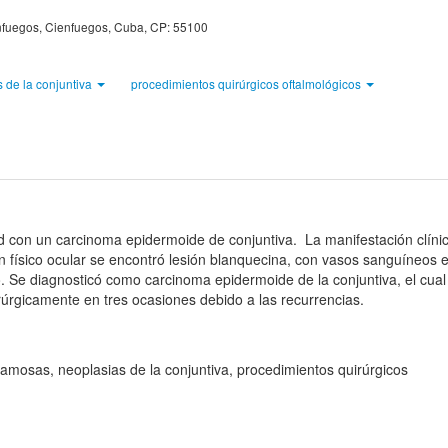
enfuegos, Cienfuegos, Cuba, CP: 55100
 de la conjuntiva
procedimientos quirúrgicos oftalmológicos
d con un carcinoma epidermoide de conjuntiva. La manifestación clíni
amen físico ocular se encontró lesión blanquecina, con vasos sanguíneos e
o. Se diagnosticó como carcinoma epidermoide de la conjuntiva, el cual
irúrgicamente en tres ocasiones debido a las recurrencias.
amosas, neoplasias de la conjuntiva, procedimientos quirúrgicos