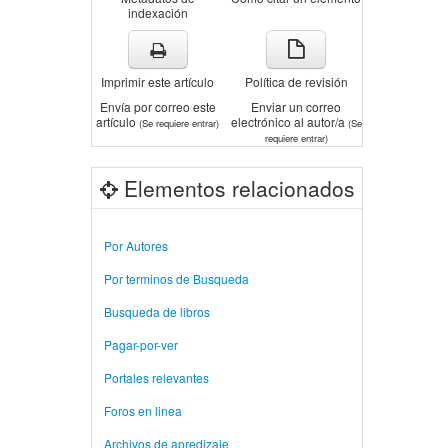
indexación
Imprimir este artículo
Política de revisión
Envía por correo este
Enviar un correo
artículo
electrónico al autor/a
(Se requiere entrar)
(Se
requiere entrar)
Elementos relacionados
Por Autores
Por terminos de Busqueda
Busqueda de libros
Pagar-por-ver
Portales relevantes
Foros en linea
Archivos de apredizaje