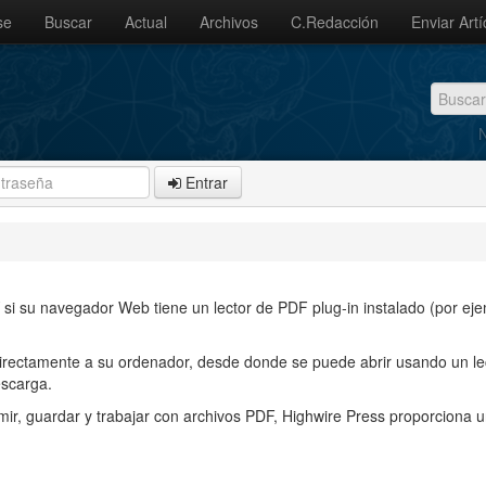
se
Buscar
Actual
Archivos
C.Redacción
Enviar Artí
N
Entrar
si su navegador Web tiene un lector de PDF plug-in instalado (por ej
directamente a su ordenador, desde donde se puede abrir usando un le
escarga.
ir, guardar y trabajar con archivos PDF, Highwire Press proporciona 