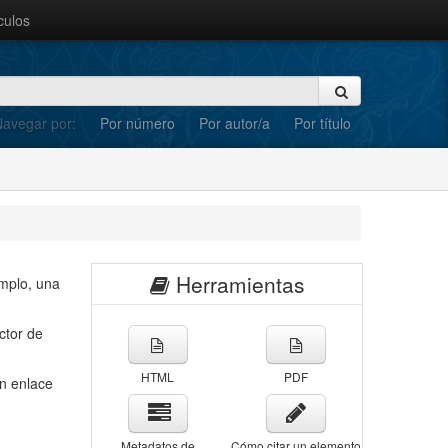
culos
avegar por:
Por número
Por autor/a
Por título
Herramientas
emplo, una
ctor de
HTML
PDF
un enlace
Metadatos de
Cómo citar un elemento