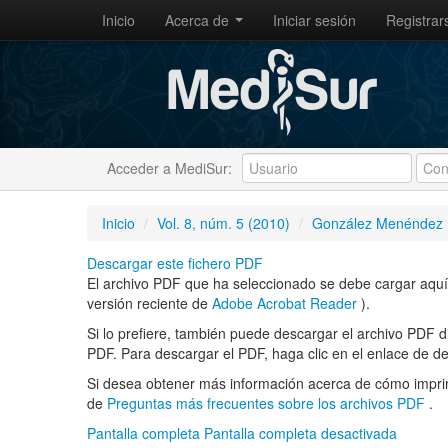
Inicio
Acerca de
Iniciar sesión
Registrar
Acceder a MediSur:
Inicio
/
Vol. 8, núm. 5 (2010)
/
González Menéndez
Descargar este fichero PDF
El archivo PDF que ha seleccionado se debe cargar aquí 
versión reciente de
Adobe Acrobat Reader
).
Si lo prefiere, también puede descargar el archivo PDF 
PDF. Para descargar el PDF, haga clic en el enlace de d
Si desea obtener más información acerca de cómo imprim
de
Preguntas más frecuentes sobre los archivos PDF
.
Pantalla completa
Pantalla completa desactivada