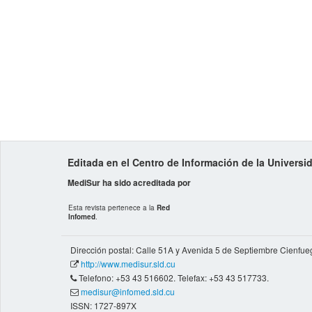
Editada en el Centro de Información de la Univers
MediSur ha sido acreditada por
Esta revista pertenece a la
Red
Infomed
.
Dirección postal: Calle 51A y Avenida 5 de Septiembre Cienfue
http://www.medisur.sld.cu
Telefono: +53 43 516602. Telefax: +53 43 517733.
medisur@infomed.sld.cu
ISSN: 1727-897X