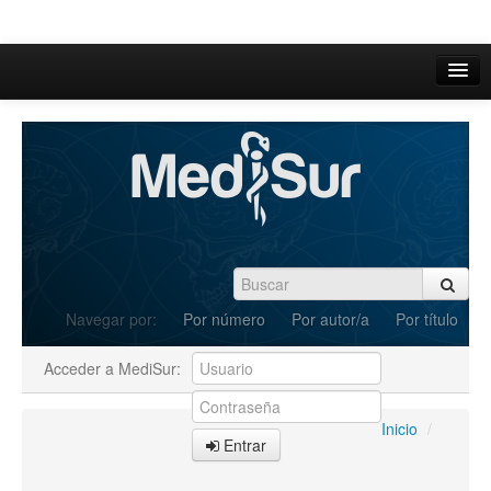
Inicio
Acerca de
Iniciar sesión
Registrarse
Buscar
Navegar por:
Por número
Por autor/a
Por título
Actual
Acceder a MediSur:
Archivos
C.Redacción
Inicio
/
Entrar
Enviar Artículos