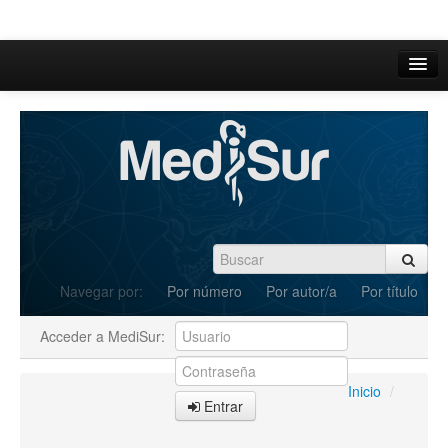
Inicio
Acerca de
Iniciar sesión
Registrarse
Buscar
Navegar por:
Por número
Por autor/a
Por título
Actual
Acceder a MediSur:
Archivos
C.Redacción
Inicio
/
Entrar
Enviar Artículos