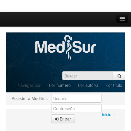
Inicio
Acerca de
Iniciar sesión
Registrarse
Buscar
Navegar por:
Por número
Por autor/a
Por título
Actual
Acceder a MediSur:
Archivos
C.Redacción
Inicio
/
Entrar
Enviar Artículos