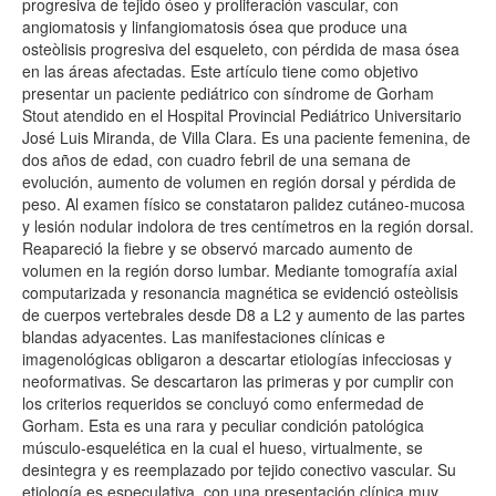
progresiva de tejido óseo y proliferación vascular, con
angiomatosis y linfangiomatosis ósea que produce una
osteòlisis progresiva del esqueleto, con pérdida de masa ósea
en las áreas afectadas. Este artículo tiene como objetivo
presentar un paciente pediátrico con síndrome de Gorham
Stout atendido en el Hospital Provincial Pediátrico Universitario
José Luis Miranda, de Villa Clara. Es una paciente femenina, de
dos años de edad, con cuadro febril de una semana de
evolución, aumento de volumen en región dorsal y pérdida de
peso. Al examen físico se constataron palidez cutáneo-mucosa
y lesión nodular indolora de tres centímetros en la región dorsal.
Reapareció la fiebre y se observó marcado aumento de
volumen en la región dorso lumbar. Mediante tomografía axial
computarizada y resonancia magnética se evidenció osteòlisis
de cuerpos vertebrales desde D8 a L2 y aumento de las partes
blandas adyacentes. Las manifestaciones clínicas e
imagenológicas obligaron a descartar etiologías infecciosas y
neoformativas. Se descartaron las primeras y por cumplir con
los criterios requeridos se concluyó como enfermedad de
Gorham. Esta es una rara y peculiar condición patológica
músculo-esquelética en la cual el hueso, virtualmente, se
desintegra y es reemplazado por tejido conectivo vascular. Su
etiología es especulativa, con una presentación clínica muy