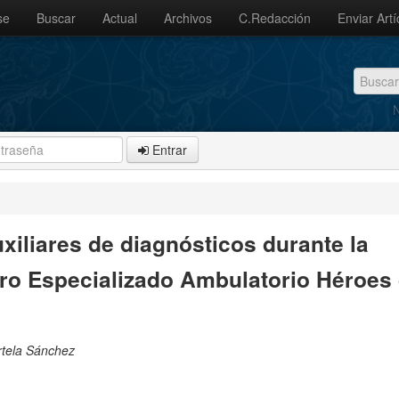
se
Buscar
Actual
Archivos
C.Redacción
Enviar Artí
N
Entrar
xiliares de diagnósticos durante la
tro Especializado Ambulatorio Héroes
rtela Sánchez