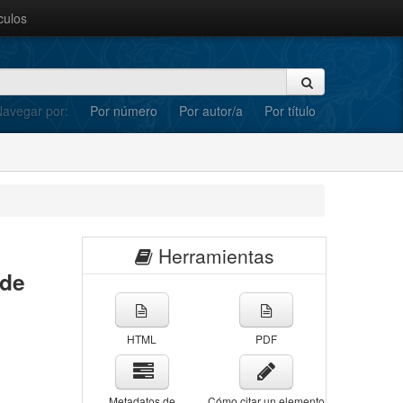
culos
avegar por:
Por número
Por autor/a
Por título
Herramientas
 de
HTML
PDF
Metadatos de
Cómo citar un elemento