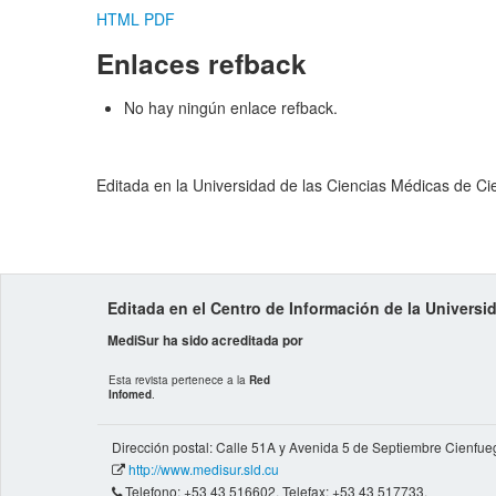
HTML
PDF
Enlaces refback
No hay ningún enlace refback.
Editada en la Universidad de las Ciencias Médicas de C
Editada en el Centro de Información de la Univers
MediSur ha sido acreditada por
Esta revista pertenece a la
Red
Infomed
.
Dirección postal: Calle 51A y Avenida 5 de Septiembre Cienfue
http://www.medisur.sld.cu
Telefono: +53 43 516602. Telefax: +53 43 517733.