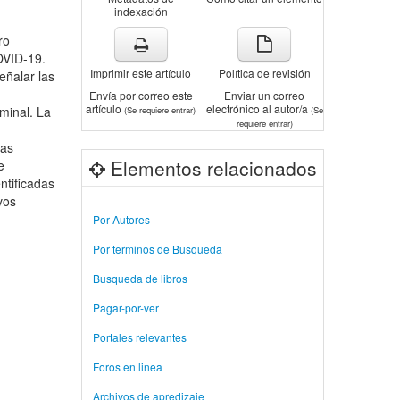
indexación
ro
OVID-19.
Imprimir este artículo
Política de revisión
eñalar las
Envía por correo este
Enviar un correo
artículo
electrónico al autor/a
minal. La
(Se requiere entrar)
(Se
requiere entrar)
las
Elementos relacionados
e
ntificadas
vos
Por Autores
Por terminos de Busqueda
Busqueda de libros
Pagar-por-ver
Portales relevantes
Foros en linea
Archivos de apredizaje