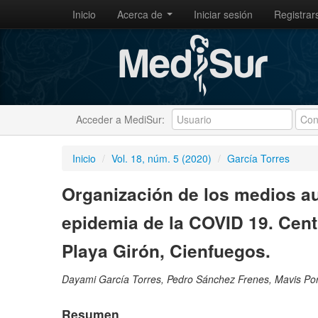
Inicio
Acerca de
Iniciar sesión
Registrar
Acceder a MediSur:
Inicio
/
Vol. 18, núm. 5 (2020)
/
García Torres
Organización de los medios au
epidemia de la COVID 19. Cen
Playa Girón, Cienfuegos.
Dayami García Torres, Pedro Sánchez Frenes, Mavis Po
Resumen