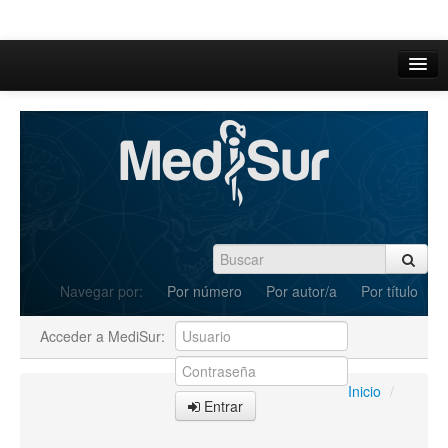
Inicio
Acerca de
Iniciar sesión
Registrarse
Buscar
Navegar por:
Por número
Por autor/a
Por título
Actual
Acceder a MediSur:
Archivos
C.Redacción
Inicio
/
Entrar
Enviar Artículos