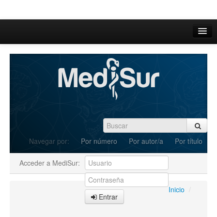
Inicio
Acerca de
Iniciar sesión
Registrarse
Buscar
Navegar por:
Por número
Por autor/a
Por título
Actual
Acceder a MediSur:
Archivos
C.Redacción
Inicio
/
Entrar
Enviar Artículos