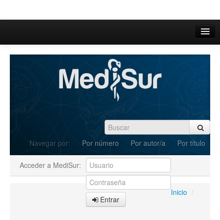
Inicio
Acerca de
Iniciar sesión
Registrarse
Buscar
Navegar por:
Por número
Por autor/a
Por título
Actual
Acceder a MediSur:
Archivos
C.Redacción
Inicio
/
Entrar
Enviar Artículos