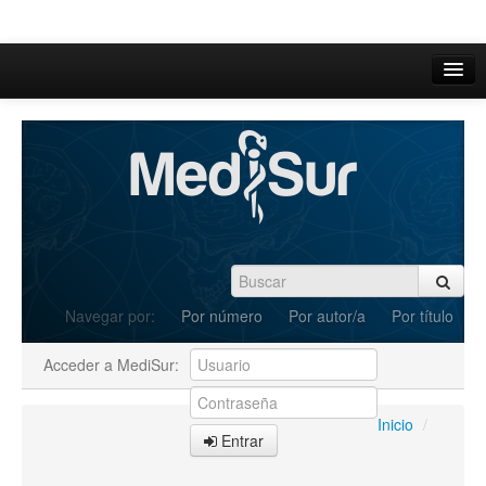
Inicio
Acerca de
Iniciar sesión
Registrarse
Buscar
Navegar por:
Por número
Por autor/a
Por título
Actual
Acceder a MediSur:
Archivos
C.Redacción
Inicio
/
Entrar
Enviar Artículos