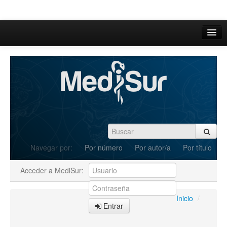
Inicio
Acerca de
Iniciar sesión
Registrarse
Buscar
Navegar por:
Por número
Por autor/a
Por título
Actual
Acceder a MediSur:
Archivos
C.Redacción
Inicio
/
Entrar
Enviar Artículos