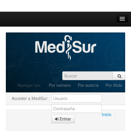
Inicio
Acerca de
Iniciar sesión
Registrarse
Buscar
Navegar por:
Por número
Por autor/a
Por título
Actual
Acceder a MediSur:
Archivos
C.Redacción
Inicio
/
Entrar
Enviar Artículos