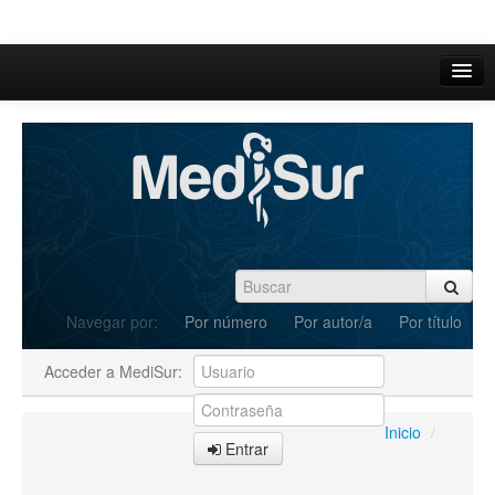
Inicio
Acerca de
Iniciar sesión
Registrarse
Buscar
Navegar por:
Por número
Por autor/a
Por título
Actual
Acceder a MediSur:
Archivos
C.Redacción
Inicio
/
Entrar
Enviar Artículos