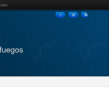
culos
nfuegos