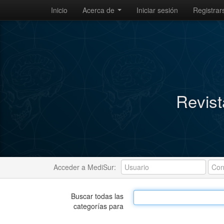
Inicio
Acerca de
Iniciar sesión
Registrar
Revist
Acceder a MediSur:
Buscar todas las
categorías para