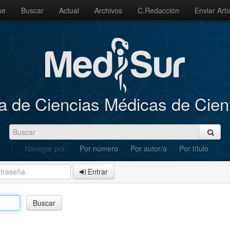
se
Buscar
Actual
Archivos
C.Redacción
Enviar Artí
a de Ciencias Médicas de Cie
Navegar por:
Por número
Por autor/a
Por título
Entrar