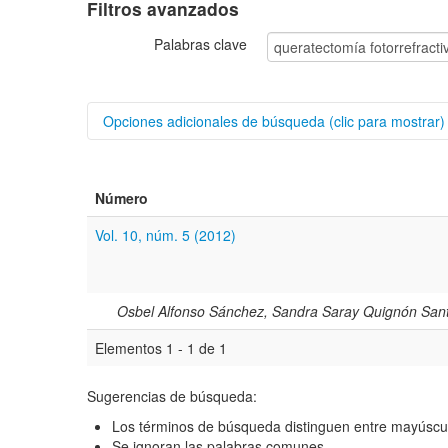
Filtros avanzados
Palabras clave
Opciones adicionales de búsqueda (clic para mostrar)
Buscar categorías
Número
Autores/as
Vol. 10, núm. 5 (2012)
Título
Resumen
Osbel Alfonso Sánchez, Sandra Saray Quignón Sant
Elementos 1 - 1 de 1
Texto completo
Sugerencias de búsqueda:
Archivo(s) adicional(es)
Los términos de búsqueda distinguen entre mayúscu
Se ignoran las palabras comunes.