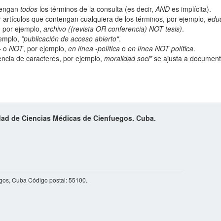
ntengan
todos
los términos de la consulta (es decir,
AND
es implícita).
 artículos que contengan cualquiera de los términos, por ejemplo,
edu
; por ejemplo,
archivo ((revista OR conferencia) NOT tesis)
.
jemplo,
”publicación de acceso abierto"
.
-
o
NOT
, por ejemplo,
en línea -política
o
en línea NOT política
.
ncia de caracteres, por ejemplo,
moralidad soci*
se ajusta a documento
idad de Ciencias Médicas de Cienfuegos. Cuba.
egos, Cuba Código postal: 55100.