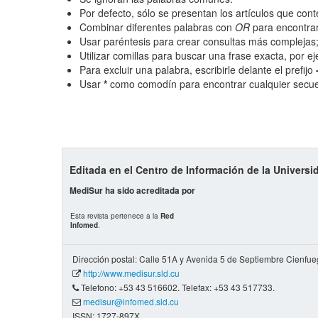
Fecha
Por defecto, sólo se presentan los artículos que co
De
Combinar diferentes palabras con
OR
para encontrar
Usar paréntesis para crear consultas más complejas
Utilizar comillas para buscar una frase exacta, por e
Hasta
Para excluir una palabra, escribirle delante el prefijo
Usar
*
como comodín para encontrar cualquier secue
Términos de indexación
Disciplinas
Tipo (método/enfoque)
Editada en el Centro de Información de la Univers
MediSur ha sido acreditada por
Cobertura
Esta revista pertenece a la
Red
Infomed
.
Todos los camps término
del índice
Dirección postal: Calle 51A y Avenida 5 de Septiembre Cienfu
http://www.medisur.sld.cu
Telefono: +53 43 516602. Telefax: +53 43 517733.
medisur@infomed.sld.cu
ISSN: 1727-897X